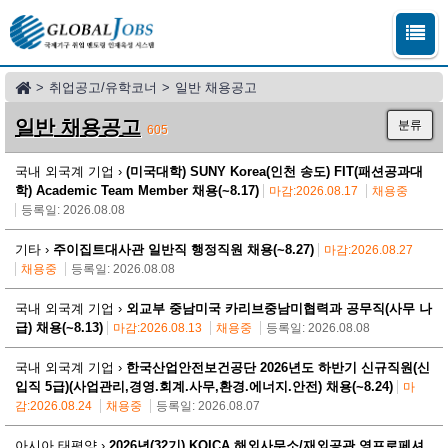
>
취업공고/유학코너
>
일반 채용공고
일반 채용공고
분류
605
국내 외국계 기업 ›
(미국대학) SUNY Korea(인천 송도) FIT(패션공과대
학) Academic Team Member 채용(~8.17)
마감:2026.08.17
채용중
등록일: 2026.08.08
기타 ›
주이집트대사관 일반직 행정직원 채용(~8.27)
마감:2026.08.27
채용중
등록일: 2026.08.08
국내 외국계 기업 ›
외교부 중남미국 카리브중남미협력과 공무직(사무 나
급) 채용(~8.13)
마감:2026.08.13
채용중
등록일: 2026.08.08
국내 외국계 기업 ›
한국산업안전보건공단 2026년도 하반기 신규직원(신
입직 5급)(사업관리,경영.회계.사무,환경.에너지.안전) 채용(~8.24)
마
감:2026.08.24
채용중
등록일: 2026.08.07
아시아 태평양 ›
2026년(32기) KOICA 해외사무소/재외공관 영프로페셔