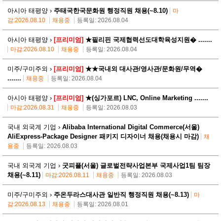
아시아 태평양 ›
주태국한국문화원 행정직원 채용(~8.10)
마
감:2026.08.10
채용중
등록일: 2026.08.04
아시아 태평양 ›
[프리미엄]
★필리핀 국제협력선도대학육성지원� .......
마감:2026.08.10
채용중
등록일: 2026.08.04
미주/구미주외 ›
[프리미엄]
★★국내외 대사관/영사관/문화원/무역�
.......
채용중
등록일: 2026.08.04
아시아 태평양 ›
[프리미엄]
★(싱가포르) LNC, Online Marketing .......
마감:2026.08.31
채용중
등록일: 2026.08.03
국내 외국계 기업 ›
Alibaba International Digital Commerce(서울)
AliExpress-Package Designer 패키지 디자이너 채용(채용시 마감)
채
용중
등록일: 2026.08.03
국내 외국계 기업 ›
굿피플(서울) 글로벌전략사업본부 국제사업1팀 팀장
채용(~8.11)
마감:2026.08.11
채용중
등록일: 2026.08.03
미주/구미주외 ›
주온두라스대사관 일반직 행정직원 채용(~8.13)
마
감:2026.08.13
채용중
등록일: 2026.08.01