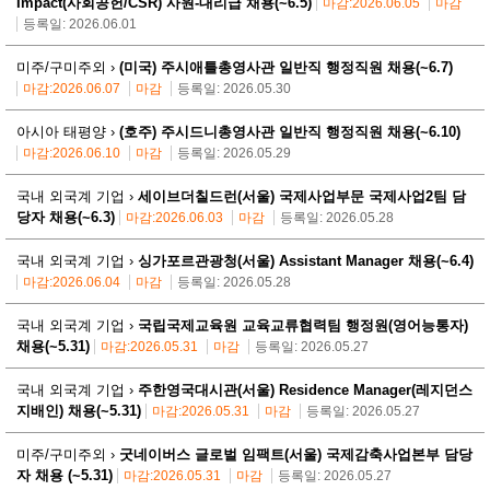
Impact(사회공헌/CSR) 사원-대리급 채용(~6.5)
마감:2026.06.05
마감
등록일: 2026.06.01
미주/구미주외 ›
(미국) 주시애틀총영사관 일반직 행정직원 채용(~6.7)
마감:2026.06.07
마감
등록일: 2026.05.30
아시아 태평양 ›
(호주) 주시드니총영사관 일반직 행정직원 채용(~6.10)
마감:2026.06.10
마감
등록일: 2026.05.29
국내 외국계 기업 ›
세이브더칠드런(서울) 국제사업부문 국제사업2팀 담
당자 채용(~6.3)
마감:2026.06.03
마감
등록일: 2026.05.28
국내 외국계 기업 ›
싱가포르관광청(서울) Assistant Manager 채용(~6.4)
마감:2026.06.04
마감
등록일: 2026.05.28
국내 외국계 기업 ›
국립국제교육원 교육교류협력팀 행정원(영어능통자)
채용(~5.31)
마감:2026.05.31
마감
등록일: 2026.05.27
국내 외국계 기업 ›
주한영국대시관(서울) Residence Manager(레지던스
지배인) 채용(~5.31)
마감:2026.05.31
마감
등록일: 2026.05.27
미주/구미주외 ›
굿네이버스 글로벌 임팩트(서울) 국제감축사업본부 담당
자 채용 (~5.31)
마감:2026.05.31
마감
등록일: 2026.05.27