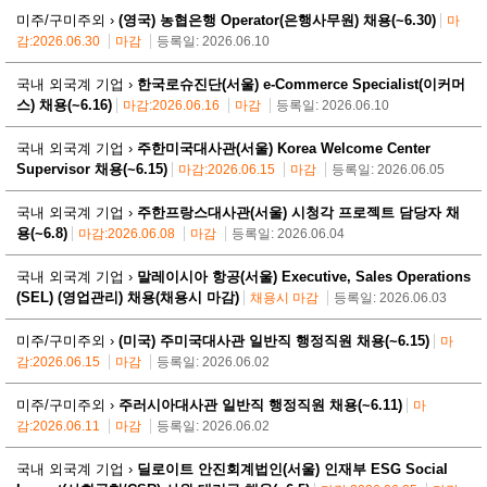
미주/구미주외 ›
(영국) 농협은행 Operator(은행사무원) 채용(~6.30)
마
감:2026.06.30
마감
등록일: 2026.06.10
국내 외국계 기업 ›
한국로슈진단(서울) e-Commerce Specialist(이커머
스) 채용(~6.16)
마감:2026.06.16
마감
등록일: 2026.06.10
국내 외국계 기업 ›
주한미국대사관(서울) Korea Welcome Center
Supervisor 채용(~6.15)
마감:2026.06.15
마감
등록일: 2026.06.05
국내 외국계 기업 ›
주한프랑스대사관(서울) 시청각 프로젝트 담당자 채
용(~6.8)
마감:2026.06.08
마감
등록일: 2026.06.04
국내 외국계 기업 ›
말레이시아 항공(서울) Executive, Sales Operations
(SEL) (영업관리) 채용(채용시 마감)
채용시 마감
등록일: 2026.06.03
미주/구미주외 ›
(미국) 주미국대사관 일반직 행정직원 채용(~6.15)
마
감:2026.06.15
마감
등록일: 2026.06.02
미주/구미주외 ›
주러시아대사관 일반직 행정직원 채용(~6.11)
마
감:2026.06.11
마감
등록일: 2026.06.02
국내 외국계 기업 ›
딜로이트 안진회계법인(서울) 인재부 ESG Social