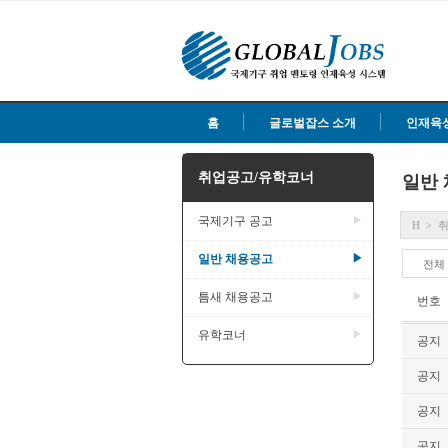
홈
글로벌잡스 소개
인재육
취업공고/유학코너
일반
국제기구 공고
▶
H
>
일반 채용공고
▶
전체
틈새 채용공고
▶
번호
유학코너
▶
공지
공지
공지
공지