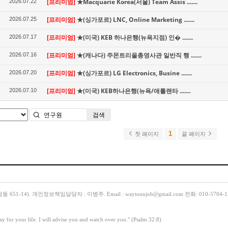
[프리미엄]
★Macquarie Korea(서울) Team Assis .......
2026.07.22
[프리미엄]
★(싱가포르) LNC, Online Marketing .......
2026.07.25
[프리미엄]
★(미국) KEB 하나은행(뉴욕지점) 인� .......
2026.07.17
[프리미엄]
★(캐나다) 주몬트리올총영사관 일반직 행 .......
2026.07.16
[프리미엄]
★(싱가포르) LG Electronics, Busine .......
2026.07.20
[프리미엄]
★(미국) KEB하나은행(뉴욕/애틀랜타 .......
2026.07.10
검색
1
첫 페이지
끝 페이지
14). 개인정보책임담당자 : 이병주. Email : waytounjob@gmail.com 전화: 010-5704-1
y for your life. I will advise you and watch over you." (Psalm 32:8)