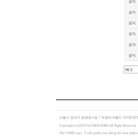
공지
공지
공지
공지
공지
공지
서울시 송파구 법원로 6길 7 유탑테크밸리 503호(문정동 651-
Copyright (c)2020 GLOBALJOBS All Right Reserved.
The LORD says, "I will guide you along the best pathwa