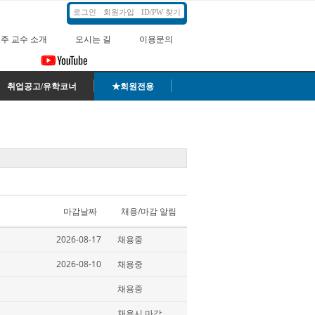
로그인
회원가입
ID/PW 찾기
주 교수 소개
오시는 길
이용문의
취업공고/유학코너
★회원전용
마감날짜
채용/마감 알림
2026-08-17
채용중
2026-08-10
채용중
채용중
채용시 마감