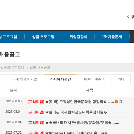
이병
성 프로그램
상담 프로그램
취업길잡이
UN기출문제
 채용공고
취업공고/유학코너
일반 채용공고
>
국내 외국계 기업
미주/구미주외
기타
아시아 태평양
날짜
제목
[프리미엄]
★(미국) 주워싱턴한국문화원 행정직� .......
2026.08.06
[프리미엄]
★필리핀 국제협력선도대학육성지원� .......
2026.08.04
[프리미엄]
★★국내외 대사관/영사관/문화원/무역� .......
2026.08.04
[프리미엄]
★Amazon Global Selling(서울) Busi .......
2026.07.31