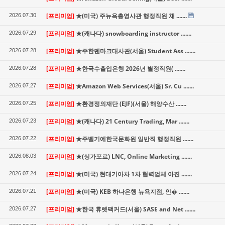
[프리미엄]
★(미국) 주뉴욕총영사관 행정직원 채 .......
2026.07.30
[프리미엄]
★(캐나다) snowboarding instructor .......
2026.07.29
[프리미엄]
★주한덴마크대사관(서울) Student Ass .......
2026.07.28
[프리미엄]
★한국수출입은행 2026년 별정직원( .......
2026.07.28
[프리미엄]
★Amazon Web Services(서울) Sr. Cu .......
2026.07.27
[프리미엄]
★환경정의재단 (EJF)(서울) 해양수산 .......
2026.07.25
[프리미엄]
★(캐나다) 21 Century Trading, Mar .......
2026.07.23
[프리미엄]
★주벨기에한국문화원 일반직 행정직원 .......
2026.07.22
[프리미엄]
★(싱가포르) LNC, Online Marketing .......
2026.08.03
[프리미엄]
★(미국) 현대기아차 1차 협력업체 아진 .......
2026.07.24
[프리미엄]
★(미국) KEB 하나은행 뉴욕지점, 인� .......
2026.07.21
[프리미엄]
★한국 휴렛팩커드(서울) SASE and Net .......
2026.07.27