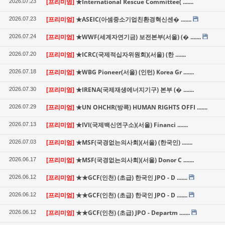
[프리미엄]
★International Rescue Committee( .......
2026.07.23
[프리미엄]
★ASEIC(아셈중소기업친환경혁신센� .......
2026.07.23
[프리미엄]
★WWF(세계자연기금) 보전본부(서울) (� .......
2026.07.24
[프리미엄]
★ICRC(국제적십자위원회)(서울) (한 .......
2026.07.20
[프리미엄]
★WBG Pioneer(서울) (인턴) Korea Gr .......
2026.07.18
[프리미엄]
★IRENA(국제재생에너지기구) 본부 (� .......
2026.07.30
[프리미엄]
★UN OHCHR(방콕) HUMAN RIGHTS OFFI .......
2026.07.29
[프리미엄]
★IVI(국제백신연구소)(서울) Financi .......
2026.07.13
[프리미엄]
★MSF(국경없는의사회)(서울) (한국인) .......
2026.07.03
[프리미엄]
★MSF(국경없는의사회)(서울) Donor C .......
2026.06.17
[프리미엄]
★★GCF(인천) (초급) 한국인 JPO - D .......
2026.06.12
[프리미엄]
★★GCF(인천) (초급) 한국인 JPO - D .......
2026.06.12
[프리미엄]
★★GCF(인천) (초급) JPO - Departm .......
2026.06.12