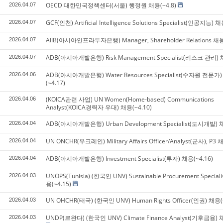
OECD 대한민국정책센터(서울) 행정원 채용(~4.8)
2026.04.07
GCF(인천) Artificial Intelligence Solutions Specialist(인공지능) 채
2026.04.07
AIIB(아시아인프라투자은행) Manager, Shareholder Relations 채용
2026.04.07
ADB(아시아개발은행) Risk Management Specialist(리스크 관리) 채
2026.04.07
ADB(아시아개발은행) Water Resources Specialist(수자원 전문가
2026.04.06
(~4.17)
(KOICA관련 사업) UN Women(Home-based) Communications
2026.04.06
Analyst(KOICA경력자 우대) 채용(~4.10)
ADB(아시아개발은행) Urban Development Specialist(도시개발) 채
2026.04.04
UN ONCHR(우크레인) Military Affairs Officer/Analyst(군사), P3 
2026.04.04
ADB(아시아개발은행) Investment Specialist(투자) 채용(~4.16)
2026.04.04
UNOPS(Tunisia) (한국인 UNV) Sustainable Procurement Special
2026.04.03
용(~4.15)
UN OHCHR(태국) (한국인 UNV) Human Rights Officer(인권) 채용(
2026.04.03
UNDP(르완다) (한국인 UNV) Climate Finance Analyst(기후금융) 채
2026.04.03