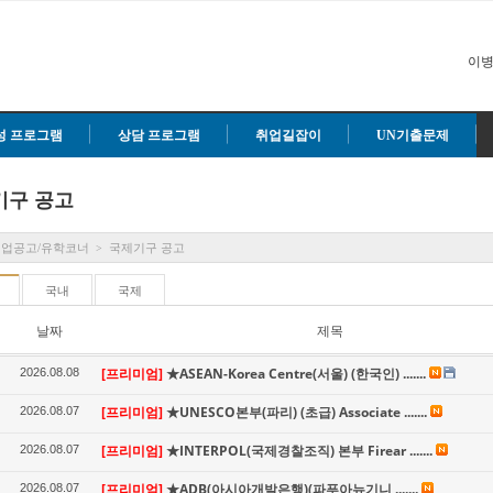
이병
성 프로그램
상담 프로그램
취업길잡이
UN기출문제
기구 공고
취업공고/유학코너
국제기구 공고
>
국내
국제
날짜
제목
[프리미엄]
★ASEAN-Korea Centre(서울) (한국인) .......
2026.08.08
[프리미엄]
★UNESCO본부(파리) (초급) Associate .......
2026.08.07
[프리미엄]
★INTERPOL(국제경찰조직) 본부 Firear .......
2026.08.07
[프리미엄]
★ADB(아시아개발은행)(파푸아뉴기니 .......
2026.08.07