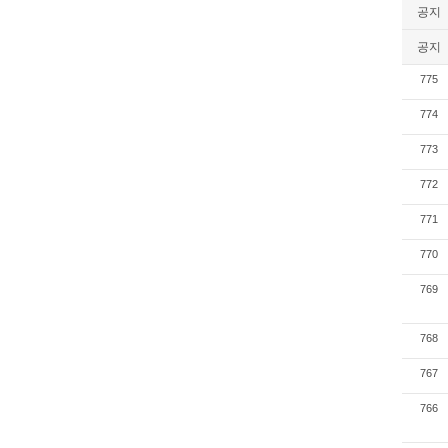
공지
공지
775
774
773
772
771
770
769
768
767
766