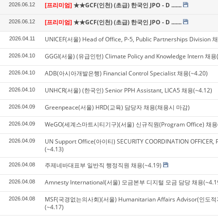
[프리미엄]
★★GCF(인천) (초급) 한국인 JPO - D .......
2026.06.12
[프리미엄]
★★GCF(인천) (초급) 한국인 JPO - D .......
2026.06.12
UNICEF(서울) Head of Office, P-5, Public Partnerships Division 
2026.04.11
GGGI(서울) (유급인턴) Climate Policy and Knowledge Intern 채용(
2026.04.10
ADB(아시아개발은행) Financial Control Specialist 채용(~4.20)
2026.04.10
UNHCR(서울) (한국인) Senior PPH Assistant, LICA5 채용(~4.12)
2026.04.10
Greenpeace(서울) HRD(교육) 담당자 채용(채용시 마감)
2026.04.09
WeGO(세계스마트시티기구)(서울) 신규직원(Program Office) 채용(
2026.04.09
UN Support Office(아이티) SECURITY COORDINATION OFFICER,
2026.04.09
(~4.13)
주제네바대표부 일반직 행정직원 채용(~4.19)
2026.04.08
Amnesty International(서울) 모금본부 디지털 모금 담당 채용(~4.1
2026.04.08
MSF(국경없는의사회)(서울) Humanitarian Affairs Advisor(인
2026.04.08
(~4.17)