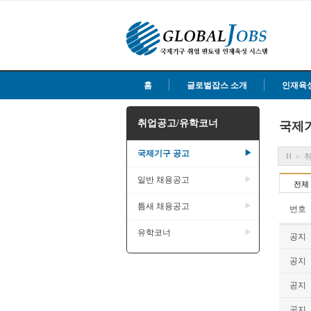
홈
글로벌잡스 소개
인재육
취업공고/유학코너
국제
국제기구 공고
▶
H
>
일반 채용공고
▶
전체
틈새 채용공고
▶
번호
유학코너
▶
공지
공지
공지
공지