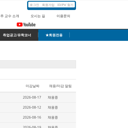
로그인
회원가입
ID/PW 찾기
주 교수 소개
오시는 길
이용문의
취업공고/유학코너
★회원전용
마감날짜
채용/마감 알림
2026-08-17
채용중
2026-08-12
채용중
2026-08-16
채용중
2026-08-19
채용중