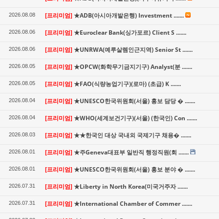
[프리미엄]
★ADB(아시아개발은행) Investment .......
2026.08.08
[프리미엄]
★Euroclear Bank(싱가포르) Client S .......
2026.08.06
[프리미엄]
★UNRWA(예루살렘인근지역) Senior St .......
2026.08.06
[프리미엄]
★OPCW(화학무기금지기구) Analyst(분 .......
2026.08.05
[프리미엄]
★FAO(식량농업기구)(로마) (초급) K .......
2026.08.05
[프리미엄]
★UNESCO한국위원회(서울) 홍보 담당 � .......
2026.08.04
[프리미엄]
★WHO(세계보건기구)(서울) (한국인) Con .......
2026.08.04
[프리미엄]
★★한국인 대상 국내외 국제기구 채용� .......
2026.08.03
[프리미엄]
★주Geneva대표부 일반직 행정직원(회 .......
2026.08.01
[프리미엄]
★UNESCO한국위원회(서울) 홍보 분야 � .......
2026.08.01
[프리미엄]
★Liberty in North Korea(미국거주자 .......
2026.07.31
[프리미엄]
★International Chamber of Commer .......
2026.07.31