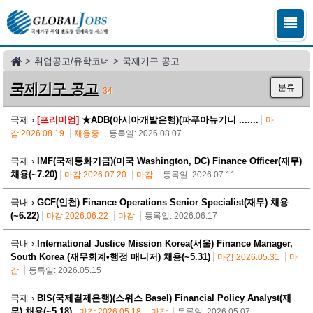
>
취업공고/유학코너
>
국제기구 공고
국제기구 공고
분류
34
국제 ›
[프리미엄]
★ADB(아시아개발은행)(파푸아뉴기니 .......
마
감:2026.08.19
채용중
등록일: 2026.08.07
국제 ›
IMF(국제통화기금)(미국 Washington, DC) Finance Officer(재무)
채용(~7.20)
마감:2026.07.20
마감
등록일: 2026.07.11
국내 ›
GCF(인천) Finance Operations Senior Specialist(재무) 채용
(~6.22)
마감:2026.06.22
마감
등록일: 2026.06.17
국내 ›
International Justice Mission Korea(서울) Finance Manager,
South Korea (재무회계•행정 매니저) 채용(~5.31)
마감:2026.05.31
마
감
등록일: 2026.05.15
국제 ›
BIS(국제결제은행)(스위스 Basel) Financial Policy Analyst(재
무) 채용(~5.18)
마감:2026.05.18
마감
등록일: 2026.05.07