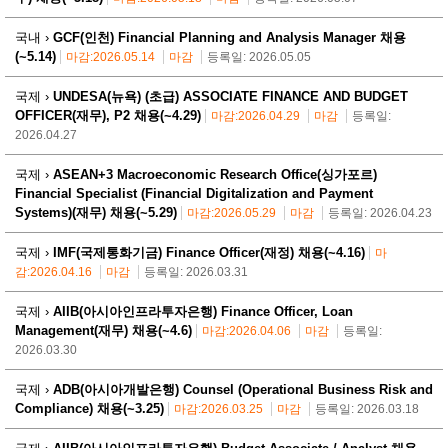
국내 ›
GCF(인천) Financial Planning and Analysis Manager 채용
(~5.14)
마감:2026.05.14
마감
등록일: 2026.05.05
국제 ›
UNDESA(뉴욕) (초급) ASSOCIATE FINANCE AND BUDGET
OFFICER(재무), P2 채용(~4.29)
마감:2026.04.29
마감
등록일:
2026.04.27
국제 ›
ASEAN+3 Macroeconomic Research Office(싱가포르)
Financial Specialist (Financial Digitalization and Payment
Systems)(재무) 채용(~5.29)
마감:2026.05.29
마감
등록일: 2026.04.23
국제 ›
IMF(국제통화기금) Finance Officer(재정) 채용(~4.16)
마
감:2026.04.16
마감
등록일: 2026.03.31
국제 ›
AIIB(아시아인프라투자은행) Finance Officer, Loan
Management(재무) 채용(~4.6)
마감:2026.04.06
마감
등록일:
2026.03.30
국제 ›
ADB(아시아개발은행) Counsel (Operational Business Risk and
Compliance) 채용(~3.25)
마감:2026.03.25
마감
등록일: 2026.03.18