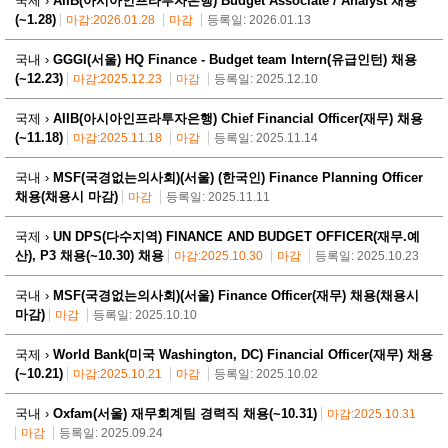
국제 ›
AIIB(아시아인프라투자은행) Budget Associate / Analyst 채용
(~1.28)
마감:2026.01.28
마감
등록일: 2026.01.13
국내 ›
GGGI(서울) HQ Finance - Budget team Intern(유급인턴) 채용
(~12.23)
마감:2025.12.23
마감
등록일: 2025.12.10
국제 ›
AIIB(아시아인프라투자은행) Chief Financial Officer(재무) 채용
(~11.18)
마감:2025.11.18
마감
등록일: 2025.11.14
국내 ›
MSF(국경없는의사회)(서울) (한국인) Finance Planning Officer
채용(채용시 마감)
마감
등록일: 2025.11.11
국제 ›
UN DPS(다수지역) FINANCE AND BUDGET OFFICER(재무.예
산), P3 채용(~10.30) 채용
마감:2025.10.30
마감
등록일: 2025.10.23
국내 ›
MSF(국경없는의사회)(서울) Finance Officer(재무) 채용(채용시
마감)
마감
등록일: 2025.10.10
국제 ›
World Bank(미국 Washington, DC) Financial Officer(재무) 채용
(~10.21)
마감:2025.10.21
마감
등록일: 2025.10.02
국내 ›
Oxfam(서울) 재무회계팀 경력직 채용(~10.31)
마감:2025.10.31
마감
등록일: 2025.09.24