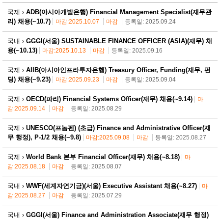
국제 ›
ADB(아시아개발은행) Financial Management Specialist(재무관
리) 채용(~10.7)
마감:2025.10.07
마감
등록일: 2025.09.24
국내 ›
GGGI(서울) SUSTAINABLE FINANCE OFFICER (ASIA)(재무) 채
용(~10.13)
마감:2025.10.13
마감
등록일: 2025.09.16
국제 ›
AIIB(아시아인프라투자은행) Treasury Officer, Funding(재무, 펀
딩) 채용(~9.23)
마감:2025.09.23
마감
등록일: 2025.09.04
국제 ›
OECD(파리) Financial Systems Officer(재무) 채용(~9.14)
마
감:2025.09.14
마감
등록일: 2025.08.29
국제 ›
UNESCO(프놈펜) (초급) Finance and Administrative Officer(재
무 행정), P-1/2 채용(~9.8)
마감:2025.09.08
마감
등록일: 2025.08.27
국제 ›
World Bank 본부 Financial Officer(재무) 채용(~8.18)
마
감:2025.08.18
마감
등록일: 2025.08.07
국내 ›
WWF(세계자연기금)(서울) Executive Assistant 채용(~8.27)
마
감:2025.08.27
마감
등록일: 2025.07.29
국내 ›
GGGI(서울) Finance and Administration Associate(재무 행정)