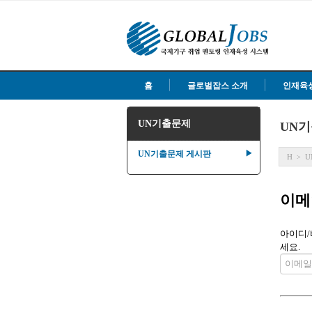
홈
글로벌잡스 소개
인재육
UN기출문제
UN
UN기출문제 게시판
▶
H
U
>
이메
아이디/
세요.