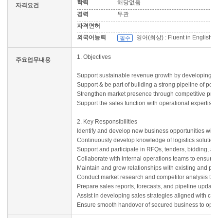
학력
해당없음
자격요건
경력
무관
자격면허
외국어능력
영어(최상) : Fluent in English /
필수
1. Objectives
주요업무내용
Support sustainable revenue growth by developing new
Support & be part of building a strong pipeline of pot
Strengthen market presence through competitive pri
Support the sales function with operational expertise
2. Key Responsibilities
Identify and develop new business opportunities within
Continuously develop knowledge of logistics solutio
Support and participate in RFQs, tenders, bidding, and
Collaborate with internal operations teams to ensure 
Maintain and grow relationships with existing and pr
Conduct market research and competitor analysis to i
Prepare sales reports, forecasts, and pipeline update
Assist in developing sales strategies aligned with co
Ensure smooth handover of secured business to oper