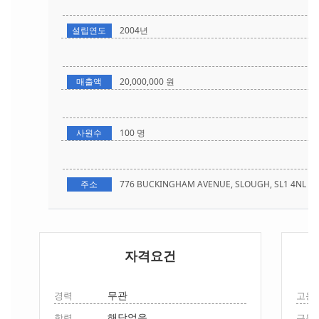
설립연도
2004년
매출액
20,000,000 원
사원수
100 명
주소
776 BUCKINGHAM AVENUE, SLOUGH, SL1 4NL
자격요건
무관
경력
고용
해당없음
학력
근무