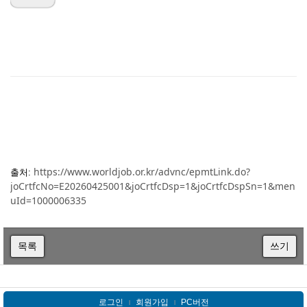
https://www.worldjob.or.kr/advnc/epmtLink.do?
출처:
joCrtfcNo=E20260425001&joCrtfcDsp=1&joCrtfcDspSn=1&men
uId=1000006335
목록
쓰기
로그인
회원가입
PC버전
l
l