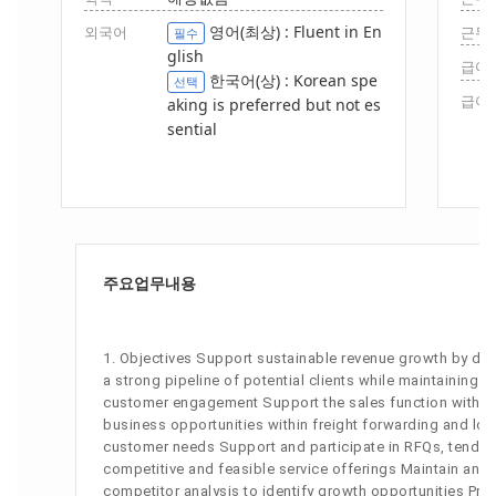
영어(최상) : Fluent in En
외국어
근무
필수
glish
급여(
한국어(상) : Korean spe
선택
급여(
aking is preferred but not es
sential
주요업무내용
1. Objectives Support sustainable revenue growth by dev
a strong pipeline of potential clients while maintaining
customer engagement Support the sales function with ope
business opportunities within freight forwarding and log
customer needs Support and participate in RFQs, tenders,
competitive and feasible service offerings Maintain and
competitor analysis to identify growth opportunities Pre