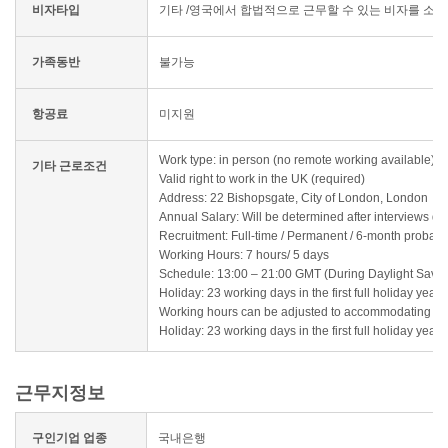
비자타입
기타 /영국에서 합법적으로 근무할 수 있는 비자를 소지
가족동반
불가능
항공료
미지원
Work type: in person (no remote working available)
기타 근로조건
Valid right to work in the UK (required)
Address: 22 Bishopsgate, City of London, London
Annual Salary: Will be determined after interviews d
Recruitment: Full-time / Permanent / 6-month probati
Working Hours: 7 hours/ 5 days
Schedule: 13:00 – 21:00 GMT (During Daylight Savin
Holiday: 23 working days in the first full holiday yea
Working hours can be adjusted to accommodating de
Holiday: 23 working days in the first full holiday yea
근무지정보
구인기업 업종
국내은행