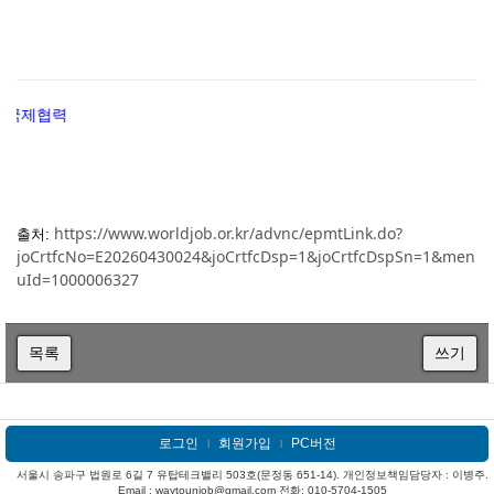
https://www.worldjob.or.kr/advnc/epmtLink.do?
출처:
joCrtfcNo=E20260430024&joCrtfcDsp=1&joCrtfcDspSn=1&men
uId=1000006327
목록
쓰기
로그인
회원가입
PC버전
l
l
서울시 송파구 법원로 6길 7 유탑테크밸리 503호(문정동 651-14). 개인정보책임담당자 : 이병주.
Email : waytounjob@gmail.com 전화: 010-5704-1505