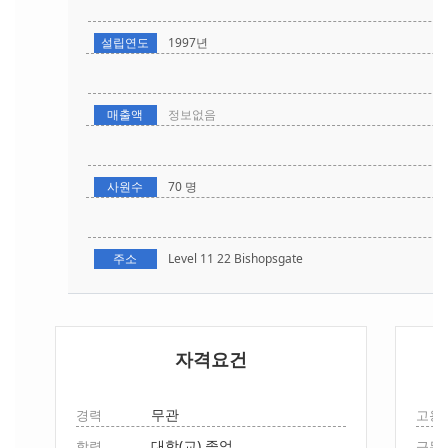
설립연도
1997년
매출액
정보없음
사원수
70 명
주소
Level 11 22 Bishopsgate
자격요건
무관
경력
고용
대학(교) 졸업
학력
근무