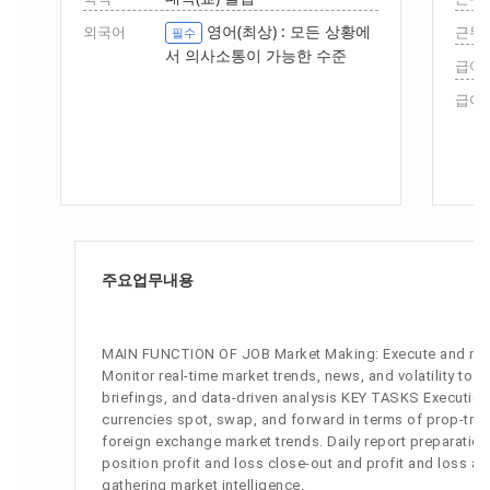
영어(최상) : 모든 상황에
외국어
근무
필수
서 의사소통이 가능한 수준
급여(
급여(
주요업무내용
MAIN FUNCTION OF JOB Market Making: Execute and manag
Monitor real-time market trends, news, and volatility to
briefings, and data-driven analysis KEY TASKS Executio
currencies spot, swap, and forward in terms of prop-trad
foreign exchange market trends. Daily report preparatio
position profit and loss close-out and profit and loss a
gathering market intelligence.