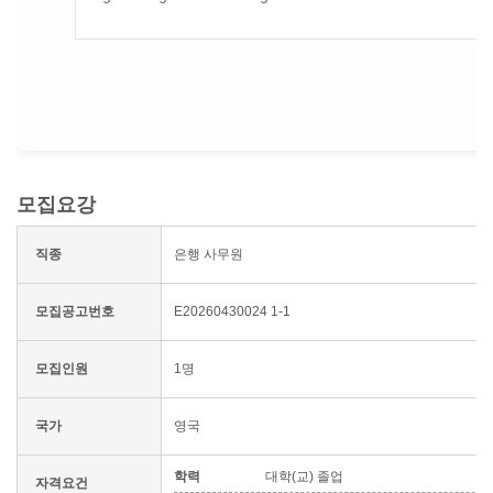
모집요강
직종
은행 사무원
모집공고번호
E20260430024 1-1
모집인원
1명
국가
영국
학력
대학(교) 졸업
자격요건