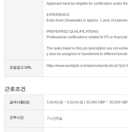
Applicant must be eligible for certification under th
EXPERIENCE
Entry-level (Graduate) or approx. 1 year of experienc
PREFERRED QUALIFICATIONS
Professional certifications related to FX or financial 
The tasks listed in this job description are not exha
y also be assigned or transferred to different functi
https://www.worldjob.or.kr/advnc/epmtLink.do?jo
모집공고 URL
근로조건
급여사항(년)
5,914만원 ~ 5,914만원 ( 30,000 GBP ~ 30,000 GBP )
근무시간
7시간/5일