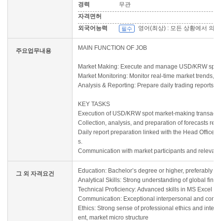
경력
무관
자격면허
외국어능력
영어(최상) : 모든 상황에서 의
필수
MAIN FUNCTION OF JOB
주요업무내용
Market Making: Execute and manage USD/KRW spot mar
Market Monitoring: Monitor real-time market trends, n
Analysis & Reporting: Prepare daily trading reports, m
KEY TASKS
Execution of USD/KRW spot market-making transactions
Collection, analysis, and preparation of forecasts re
Daily report preparation linked with the Head Office’
s.
Communication with market participants and relevant 
Education: Bachelor’s degree or higher, preferably in
그 외 자격요건
Analytical Skills: Strong understanding of global fi
Technical Proficiency: Advanced skills in MS Excel and
Communication: Exceptional interpersonal and communi
Ethics: Strong sense of professional ethics and integr
ent, market micro structure