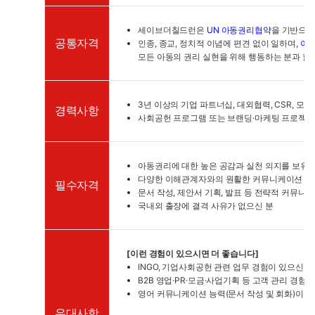
세이브더칠드런은
UN 아동권리협약
을 기반으로
공통자격
인종, 종교, 정치적 이념에 편견 없이 일하며,
아
모든 아동의 권리 실현을 위해 행동하는 분과 함
3년 이상의 기업 파트너십, 대외협력, CSR, 모금
경력사항
사회공헌 프로그램 또는 브랜딩·마케팅 프로젝트의
아동권리에 대한 높은 공감과 실천 의지를 보유
다양한 이해관계자와의 원활한 커뮤니케이션 및 
필수자격
문서 작성, 제안서 기획, 발표 등 전략적 커뮤니
국내외 출장에 결격 사유가 없으신 분
[이런 경험이 있으시면 더 좋습니다]
INGO, 기업사회공헌 관련 업무 경험이 있으신 분
B2B 영업·PR·모금·사업기획 등 고객 관리 경험
영어 커뮤니케이션 능력(문서 작성 및 회화)이 있
우대사항