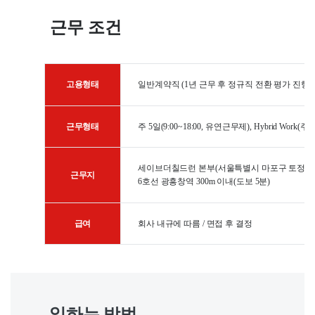
근무 조건
고용형태
일반계약직 (1년 근무 후 정규직 전환 평가 진행)
근무형태
주 5일(9:00~18:00, 유연근무제), Hybrid Work(
세이브더칠드런 본부(서울특별시 마포구 토정로 1
근무지
6호선 광흥창역 300m 이내(도보 5분)
급여
회사 내규에 따름 / 면접 후 결정
일하는 방법