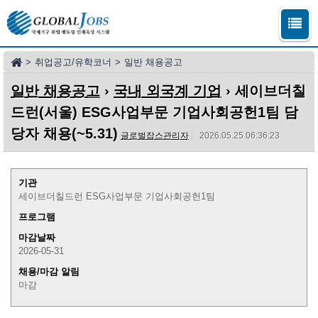
>
취업공고/유학코너
>
일반 채용공고
일반 채용공고
›
국내 외국계 기업
› 세이브더칠
드런(서울) ESG사업부문 기업사회공헌1팀 담
당자 채용(~5.31)
글로벌잡스관리자
2026.05.25 06:36:23
기관
세이브더칠드런 ESG사업부문 기업사회공헌1팀
프로그램
마감날짜
2026-05-31
채용/마감 알림
마감