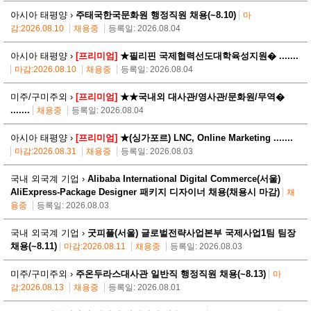
아시아 태평양 ›
주태국한국문화원 행정직원 채용(~8.10)
마
감:2026.08.10
채용중
등록일: 2026.08.04
아시아 태평양 ›
[프리미엄]
★필리핀 국제협력선도대학육성지원� .......
마감:2026.08.10
채용중
등록일: 2026.08.04
미주/구미주외 ›
[프리미엄]
★★국내외 대사관/영사관/문화원/무역�
.......
채용중
등록일: 2026.08.04
아시아 태평양 ›
[프리미엄]
★(싱가포르) LNC, Online Marketing .......
마감:2026.08.31
채용중
등록일: 2026.08.03
국내 외국계 기업 ›
Alibaba International Digital Commerce(서울)
AliExpress-Package Designer 패키지 디자이너 채용(채용시 마감)
채
용중
등록일: 2026.08.03
국내 외국계 기업 ›
굿피플(서울) 글로벌전략사업본부 국제사업1팀 팀장
채용(~8.11)
마감:2026.08.11
채용중
등록일: 2026.08.03
미주/구미주외 ›
주온두라스대사관 일반직 행정직원 채용(~8.13)
마
감:2026.08.13
채용중
등록일: 2026.08.01