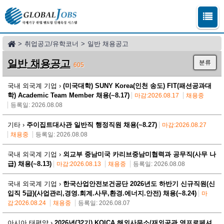
>
취업공고/유학코너
>
일반 채용공고
일반 채용공고
분류
605
국내 외국계 기업 ›
(미국대학) SUNY Korea(인천 송도) FIT(패션공과대
학) Academic Team Member 채용(~8.17)
마감:2026.08.17
채용중
등록일: 2026.08.08
기타 ›
주이집트대사관 일반직 행정직원 채용(~8.27)
마감:2026.08.27
채용중
등록일: 2026.08.08
국내 외국계 기업 ›
외교부 중남미국 카리브중남미협력과 공무직(사무 나
급) 채용(~8.13)
마감:2026.08.13
채용중
등록일: 2026.08.08
국내 외국계 기업 ›
한국산업안전보건공단 2026년도 하반기 신규직원(신
입직 5급)(사업관리,경영.회계.사무,환경.에너지.안전) 채용(~8.24)
마
감:2026.08.24
채용중
등록일: 2026.08.07
아시아 태평양 ›
2026년(32기) KOICA 해외사무소/재외공관 영프로페셔