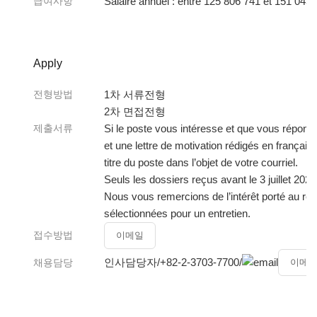
급여사항
Salaire annuel : entre 125 806 741 et 151 04
Apply
전형방법
1차 서류전형
2차 면접전형
제출서류
Si le poste vous intéresse et que vous réponde
et une lettre de motivation rédigés en frança
titre du poste dans l’objet de votre courriel.
Seuls les dossiers reçus avant le 3 juillet 202
Nous vous remercions de l’intérêt porté au r
sélectionnées pour un entretien.
접수방법
이메일
인사담당자
/
+82-2-3703-7700
/
채용담당
이메일