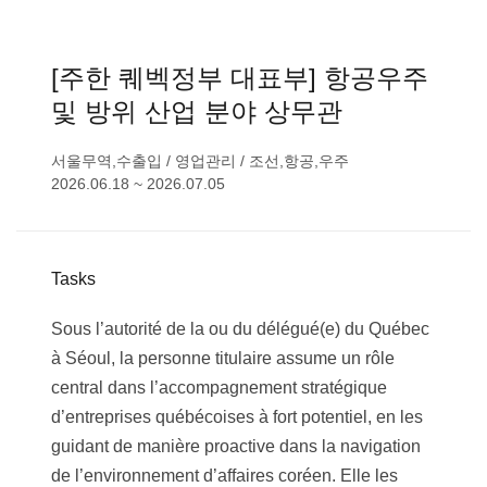
[주한 퀘벡정부 대표부] 항공우주
및 방위 산업 분야 상무관
서울
무역,수출입
/
영업관리
/
조선,항공,우주
2026.06.18 ~ 2026.07.05
Tasks
Sous l’autorité de la ou du délégué(e) du Québec
à Séoul, la personne titulaire assume un rôle
central dans l’accompagnement stratégique
d’entreprises québécoises à fort potentiel, en les
guidant de manière proactive dans la navigation
de l’environnement d’affaires coréen. Elle les