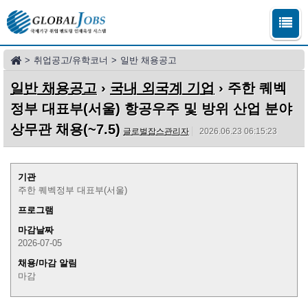
>
취업공고/유학코너
>
일반 채용공고
일반 채용공고
›
국내 외국계 기업
› 주한 퀘벡
정부 대표부(서울) 항공우주 및 방위 산업 분야
상무관 채용(~7.5)
글로벌잡스관리자
2026.06.23 06:15:23
기관
주한 퀘벡정부 대표부(서울)
프로그램
마감날짜
2026-07-05
채용/마감 알림
마감