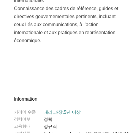
internationale.
Connaissance des cadres de référence, guides et
directives gouvernementales pertinents, incluant
ceux liés aux communications, à l’action
internationale et aux pratiques en représentation
économique.
Information
커리어 수준
대리.과장.5년 이상
경력여부
경력
고용형태
정규직