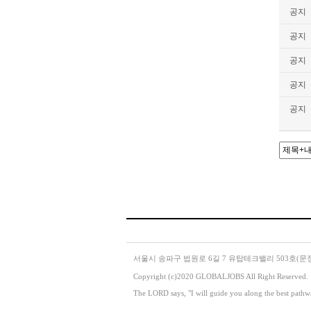
공지
공지
공지
공지
공지
서울시 송파구 법원로 6길 7 유탑테크밸리 503호(문정동 651-
Copyright (c)2020 GLOBALJOBS All Right Reserved.
The LORD says, "I will guide you along the best pathwa