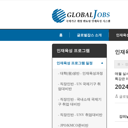
홈
글로벌잡스 소개
인재육
인재육성 프로그램
인재
▲
인재육성 프로그램 일정
H
>
매월 실
- 대학(원)생반 - 인재육성과정
특강은 
- 직장인반 - UN 국제기구 취
202
업대비반
글로
- 직장인반 - 국내소재 국제기
구 취업 대비반
- 직장인반 - UNV 취업대비반
강의
- JPO/KMCO준비반