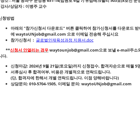
- 장소 : 서울 송파구 문정동 651-14(법원로 6길 7) 유탑테크밸리 503호(8호선 
- 강사/상담자 : 이병주 교수
신청방법
아래의 "
참가신청서 다운로드
" 버튼 클릭하여 참가신청서를 다운로드 받
에
waytoUNjob@gmail.com
으로 이메일 전송해 주십시요
참가신청서 :
글로벌인재육성과정 지원서.doc
**
신청서 안열리는 경우
waytounjob@gmail.com으로 보낼 e-mai
니다.
신청마감: 2024년 9월 21
일(토요일)까지 신청접수
,
합격자순
으로 매월
5
서류심사
후
합격여부, 비용은 개별적으로 연락
드립니다.
(단, 합격자에 한해서 개별 연락드립니다. 이점 양해바랍니다)
상담문의:
010-5704-1505
, 이메일 문의:
waytoUNjob@gmail.com