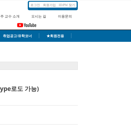
로그인
회원가입
ID/PW 찾기
주 교수 소개
오시는 길
이용문의
취업공고/유학코너
★회원전용
ype로도 가능)