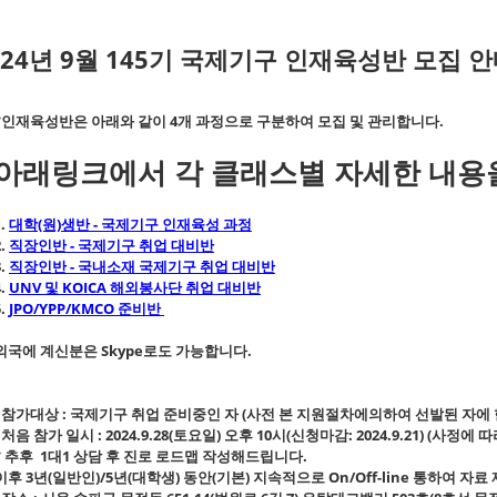
024년 9월 145기 국제기구 인재육성반 모집 안
*인재육성반은 아래와 같이 4개 과정으로 구분하여 모집 및 관리합니다.
아래링크에서 각 클래스별 자세한 내용을
1.
대학(원)생반 - 국제기구 인재육성 과정
2.
직장인반 - 국제기구 취업 대비반
3.
직장인반 - 국내소재 국제기구 취업 대비반
4.
UNV 및 KOICA 해외봉사단 취업 대비반
5.
JPO/YPP/KMCO 준비반
외국에 계신분은 Skype로도 가능합니다.
- 참가대상 : 국제기구 취업 준비중인 자 (사전 본 지원절차에의하여 선발된 자에
- 처음 참가 일시 : 2024.9.28(토요일) 오후 10시(신청마감: 2024.9.21) (사정
* 추후 1대1 상담 후 진로 로드맵 작성해드립니다.
이후 3년(일반인)/5년(대학생) 동안(기본) 지속적으로 On/Off-line 통하여 자