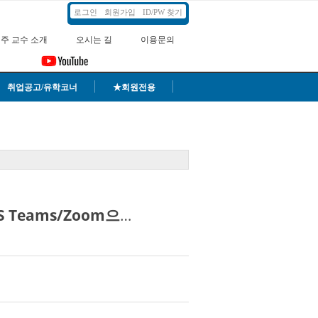
로그인
회원가입
ID/PW 찾기
주 교수 소개
오시는 길
이용문의
취업공고/유학코너
★회원전용
2026년 8월 168기 국제기구 인재육성반 모집 안내(MS Teams/Zoom으로도 가능)