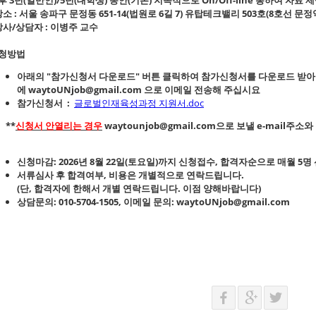
 장소 : 서울 송파구 문정동 651-14(법원로 6길 7) 유탑테크밸리 503호(8호선 문
 강사/상담자 : 이병주 교수
청방법
아래의 "
참가신청서 다운로드
" 버튼 클릭하여 참가신청서를 다운로드 받아
에
waytoUNjob@gmail.com
으로 이메일 전송해 주십시요
참가신청서 :
글로벌인재육성과정 지원서.doc
**
신청서 안열리는 경우
waytounjob@gmail.com으로 보낼 e-mail
.
신청마감: 2026년 8월 22
일(토요일)까지 신청접수
,
합격자순
으로 매월
5명
서류심사
후
합격여부, 비용은 개별적으로 연락
드립니다.
(단, 합격자에 한해서 개별 연락드립니다. 이점 양해바랍니다)
상담문의:
010-5704-1505
, 이메일 문의:
waytoUNjob@gmail.com