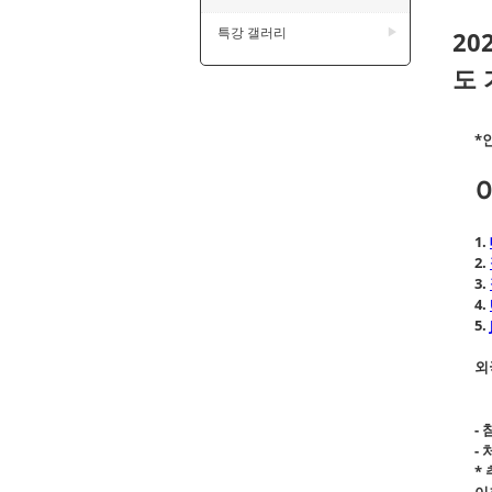
특강 갤러리
▶
20
도 
*
1.
2.
3.
4.
5.
외
-
-
*
이