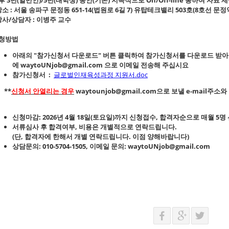
 장소 : 서울 송파구 문정동 651-14(법원로 6길 7) 유탑테크밸리 503호(8호선 문
 강사/상담자 : 이병주 교수
청방법
아래의 "
참가신청서 다운로드
" 버튼 클릭하여 참가신청서를 다운로드 받아
에
waytoUNjob@gmail.com
으로 이메일 전송해 주십시요
참가신청서 :
글로벌인재육성과정 지원서.doc
**
신청서 안열리는 경우
waytounjob@gmail.com으로 보낼 e-mail
.
신청마감: 2026년 4월 18
일(토요일)까지 신청접수
,
합격자순
으로 매월
5명
서류심사
후
합격여부, 비용은 개별적으로 연락
드립니다.
(단, 합격자에 한해서 개별 연락드립니다. 이점 양해바랍니다)
상담문의:
010-5704-1505
, 이메일 문의:
waytoUNjob@gmail.com