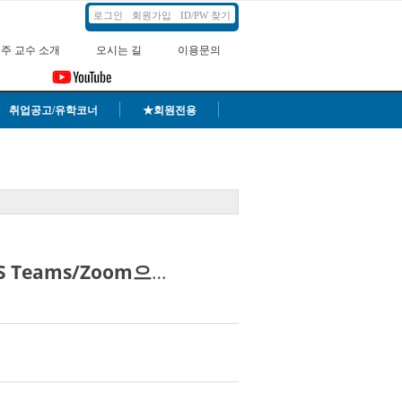
로그인
회원가입
ID/PW 찾기
주 교수 소개
오시는 길
이용문의
취업공고/유학코너
★회원전용
2026년 4월 164기 국제기구 인재육성반 모집 안내(MS Teams/Zoom으로도 가능)