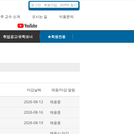
로그인
회원가입
ID/PW 찾기
주 교수 소개
오시는 길
이용문의
취업공고/유학코너
★회원전용
마감날짜
채용/마감 알림
2026-08-12
채용중
2026-08-16
채용중
2026-08-19
채용중
채용시 마감