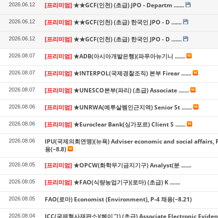
[프리미엄]
★★GCF(인천) (초급) JPO - Departm .......
2026.06.12
[프리미엄]
★★GCF(인천) (초급) 한국인 JPO - D .......
2026.06.12
[프리미엄]
★★GCF(인천) (초급) 한국인 JPO - D .......
2026.06.12
[프리미엄]
★ADB(아시아개발은행)(파푸아뉴기니 .......
2026.08.07
[프리미엄]
★INTERPOL(국제경찰조직) 본부 Firear .......
2026.08.07
[프리미엄]
★UNESCO본부(파리) (초급) Associate .......
2026.08.07
[프리미엄]
★UNRWA(예루살렘인근지역) Senior St .......
2026.08.06
[프리미엄]
★Euroclear Bank(싱가포르) Client S .......
2026.08.06
IPU(국제의회연맹)(뉴욕) Adviser economic and social affairs, P
2026.08.06
용(~8.8)
[프리미엄]
★OPCW(화학무기금지기구) Analyst(분 .......
2026.08.05
[프리미엄]
★FAO(식량농업기구)(로마) (초급) K .......
2026.08.05
FAO(로마) Economist (Environment), P-4 채용(~8.21)
2026.08.05
ICC(국제형사재판소)(헤이그) (초급) Associate Electronic Evidence
2026.08.04