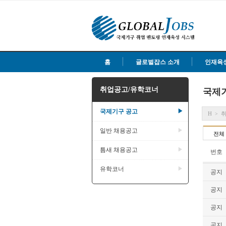
홈
글로벌잡스 소개
인재육
취업공고/유학코너
국제
국제기구 공고
▶
H
>
일반 채용공고
▶
전체
틈새 채용공고
▶
번호
유학코너
▶
공지
공지
공지
공지