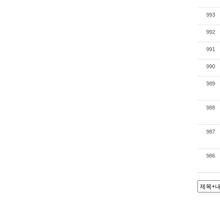
993
992
991
990
989
988
987
986