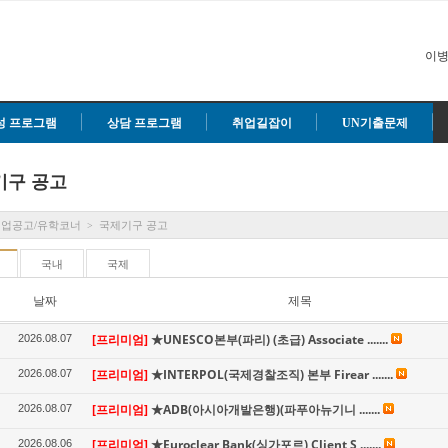
이병
성 프로그램
상담 프로그램
취업길잡이
UN기출문제
기구 공고
취업공고/유학코너
국제기구 공고
>
국내
국제
날짜
제목
[프리미엄]
★UNESCO본부(파리) (초급) Associate .......
2026.08.07
[프리미엄]
★INTERPOL(국제경찰조직) 본부 Firear .......
2026.08.07
[프리미엄]
★ADB(아시아개발은행)(파푸아뉴기니 .......
2026.08.07
[프리미엄]
★Euroclear Bank(싱가포르) Client S .......
2026.08.06