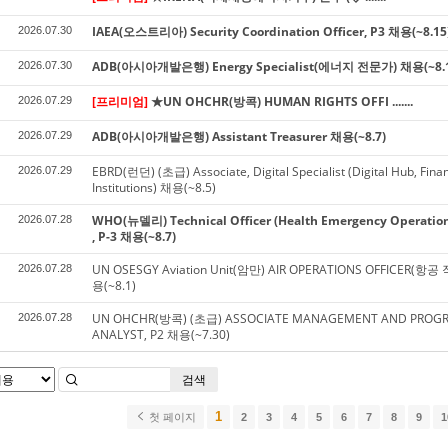
IAEA(오스트리아) Security Coordination Officer, P3 채용(~8.15
2026.07.30
ADB(아시아개발은행) Energy Specialist(에너지 전문가) 채용(~8.1
2026.07.30
[프리미엄]
★UN OHCHR(방콕) HUMAN RIGHTS OFFI .......
2026.07.29
ADB(아시아개발은행) Assistant Treasurer 채용(~8.7)
2026.07.29
EBRD(런던) (초급) Associate, Digital Specialist (Digital Hub, Finan
2026.07.29
Institutions) 채용(~8.5)
WHO(뉴델리) Technical Officer (Health Emergency Operation
2026.07.28
, P-3 채용(~8.7)
UN OSESGY Aviation Unit(암만) AIR OPERATIONS OFFICER(항공 
2026.07.28
용(~8.1)
UN OHCHR(방콕) (초급) ASSOCIATE MANAGEMENT AND PRO
2026.07.28
ANALYST, P2 채용(~7.30)
검색
1
첫 페이지
2
3
4
5
6
7
8
9
1