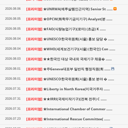
[프리미엄]
★UNRWA(예루살렘인근지역) Senior St .......
2026.08.06
[프리미엄]
★OPCW(화학무기금지기구) Analyst(분 .......
2026.08.05
[프리미엄]
★FAO(식량농업기구)(로마) (초급) K .......
2026.08.05
[프리미엄]
★UNESCO한국위원회(서울) 홍보 담당 � .......
2026.08.04
[프리미엄]
★WHO(세계보건기구)(서울) (한국인) Con .......
2026.08.04
[프리미엄]
★★한국인 대상 국내외 국제기구 채용� .......
2026.08.03
[프리미엄]
★주Geneva대표부 일반직 행정직원(회 .......
2026.08.01
[프리미엄]
★UNESCO한국위원회(서울) 홍보 분야 � .......
2026.08.01
[프리미엄]
★Liberty in North Korea(미국거주자 .......
2026.07.31
[프리미엄]
★★IRRI(국제미작기구)(전북 전주) C .......
2026.07.31
[프리미엄]
★International Chamber of Commer .......
2026.07.31
[프리미엄]
★International Rescue Committee( .......
2026.07.23