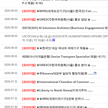
P-2 채용(~8.16)
[프리미엄]
★WHO(세계보건기구)(서울) (한국인) Con .......
2026.08.04
[프리미엄]
★UNESCO한국위원회(서울) 홍보 담당 � .......
2026.08.04
OECD(파리) AI Solutions Architect (Business Engagement) 채
2026.08.03
UN OCHA(뉴욕) (초급) ASSOCIATE HUMANITARIAN AFFAIRS OF
2026.08.03
적 지원), P2 채용(~8.6)
[프리미엄]
★★한국인 대상 국내외 국제기구 채용� .......
2026.08.03
ADB(아시아개발은행) Senior Transport Specialist 채용(~8.11)
2026.08.01
[프리미엄]
★UNESCO한국위원회(서울) 홍보 분야 � .......
2026.08.01
[프리미엄]
★주Geneva대표부 일반직 행정직원(회 .......
2026.08.01
[프리미엄]
★International Chamber of Commer .......
2026.07.31
[프리미엄]
★Liberty in North Korea(미국거주자 .......
2026.07.31
[프리미엄]
★★IRRI(국제미작기구)(전북 전주) C .......
2026.07.31
[프리미엄]
★IRENA(국제재생에너지기구) 본부 (� .......
2026.07.30