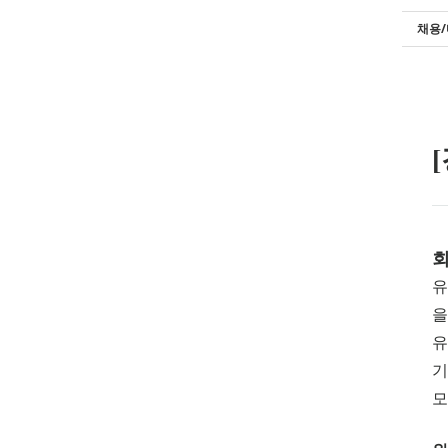
채용/
회
유
을
유
기
모