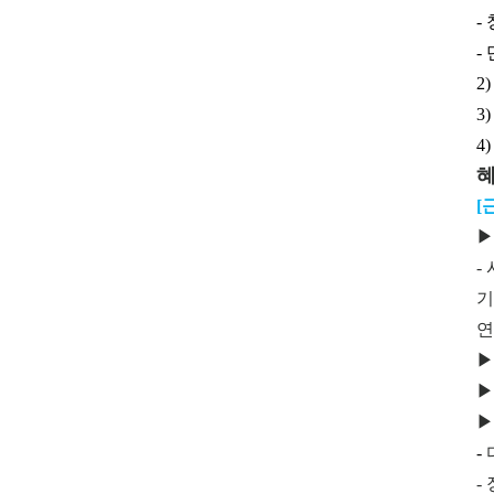
-
-
2
3
4
혜
[
▶
-
기
연
▶
▶
▶
-
-