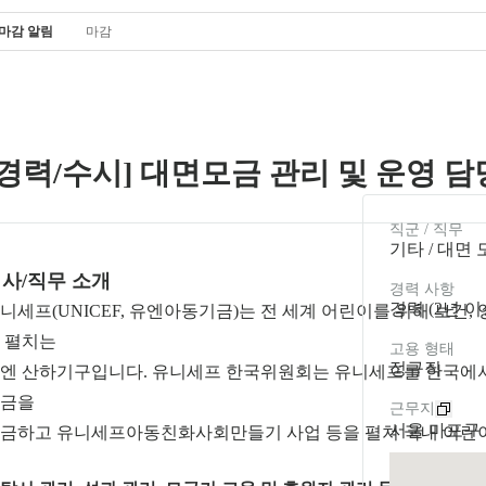
마감 알림
마감
[경력/수시] 대면모금 관리 및 운영 담
직군 / 직무
기타 / 대면
사/직무 소개
경력 사항
경력 (2년 이
니세프(UNICEF, 유엔아동기금)는 전 세계 어린이를 위해 보건, 영
 펼치는
고용 형태
정규직
엔 산하기구입니다. 유니세프 한국위원회는 유니세프를 한국에서
금을
근무지
서울 마포구 
금하고 유니세프아동친화사회만들기 사업 등을 펼쳐 국내 어린