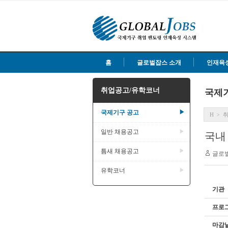
홈
글로벌잡스 소개
인재육
취업공고/유학코너
국제
국제기구 공고
▶
H
>
일반 채용공고
▶
국내
틈새 채용공고
▶
글로
유학코너
▶
기관
프로
마감