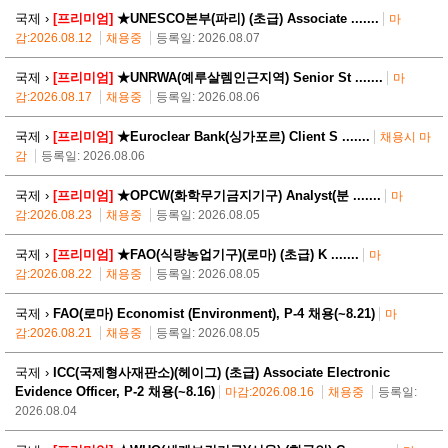
국제 ›
[프리미엄]
★UNESCO본부(파리) (초급) Associate .......
마
감:2026.08.12
채용중
등록일: 2026.08.07
국제 ›
[프리미엄]
★UNRWA(예루살렘인근지역) Senior St .......
마
감:2026.08.17
채용중
등록일: 2026.08.06
국제 ›
[프리미엄]
★Euroclear Bank(싱가포르) Client S .......
채용시 마
감
등록일: 2026.08.06
국제 ›
[프리미엄]
★OPCW(화학무기금지기구) Analyst(분 .......
마
감:2026.08.23
채용중
등록일: 2026.08.05
국제 ›
[프리미엄]
★FAO(식량농업기구)(로마) (초급) K .......
마
감:2026.08.22
채용중
등록일: 2026.08.05
국제 ›
FAO(로마) Economist (Environment), P-4 채용(~8.21)
마
감:2026.08.21
채용중
등록일: 2026.08.05
국제 ›
ICC(국제형사재판소)(헤이그) (초급) Associate Electronic
Evidence Officer, P-2 채용(~8.16)
마감:2026.08.16
채용중
등록일:
2026.08.04