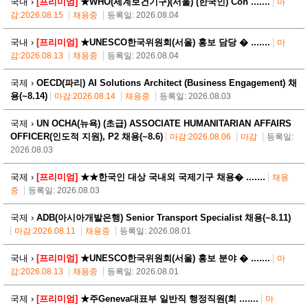
국내 ›
[프리미엄]
★WHO(세계보건기구)(서울) (한국인) Con .......
마
감:2026.08.15
채용중
등록일: 2026.08.04
국내 ›
[프리미엄]
★UNESCO한국위원회(서울) 홍보 담당 � .......
마
감:2026.08.13
채용중
등록일: 2026.08.04
국제 ›
OECD(파리) AI Solutions Architect (Business Engagement) 채
용(~8.14)
마감:2026.08.14
채용중
등록일: 2026.08.03
국제 ›
UN OCHA(뉴욕) (초급) ASSOCIATE HUMANITARIAN AFFAIRS
OFFICER(인도적 지원), P2 채용(~8.6)
마감:2026.08.06
마감
등록일:
2026.08.03
국제 ›
[프리미엄]
★★한국인 대상 국내외 국제기구 채용� .......
채용
중
등록일: 2026.08.03
국제 ›
ADB(아시아개발은행) Senior Transport Specialist 채용(~8.11)
마감:2026.08.11
채용중
등록일: 2026.08.01
국내 ›
[프리미엄]
★UNESCO한국위원회(서울) 홍보 분야 � .......
마
감:2026.08.13
채용중
등록일: 2026.08.01
국제 ›
[프리미엄]
★주Geneva대표부 일반직 행정직원(회 .......
마