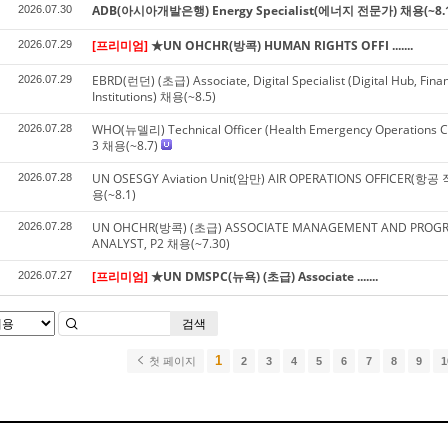
ADB(아시아개발은행) Energy Specialist(에너지 전문가) 채용(~8.1
2026.07.30
[프리미엄]
★UN OHCHR(방콕) HUMAN RIGHTS OFFI .......
2026.07.29
EBRD(런던) (초급) Associate, Digital Specialist (Digital Hub, Finan
2026.07.29
Institutions) 채용(~8.5)
WHO(뉴델리) Technical Officer (Health Emergency Operations Cen
2026.07.28
3 채용(~8.7)
UN OSESGY Aviation Unit(암만) AIR OPERATIONS OFFICER(항공 
2026.07.28
용(~8.1)
UN OHCHR(방콕) (초급) ASSOCIATE MANAGEMENT AND PRO
2026.07.28
ANALYST, P2 채용(~7.30)
[프리미엄]
★UN DMSPC(뉴욕) (초급) Associate .......
2026.07.27
검색
1
첫 페이지
2
3
4
5
6
7
8
9
1