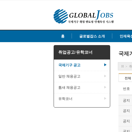
홈
글로벌잡스 소개
인재육
취업공고/유학코너
국제
국제기구 공고
▶
H
>
일반 채용공고
▶
전체
틈새 채용공고
▶
번호
유학코너
▶
공지
공지
공지
공지