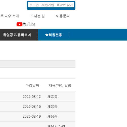
로그인
회원가입
ID/PW 찾기
주 교수 소개
오시는 길
이용문의
취업공고/유학코너
★회원전용
마감날짜
채용/마감 알림
2026-08-12
채용중
2026-08-16
채용중
2026-08-19
채용중
채용시 마감