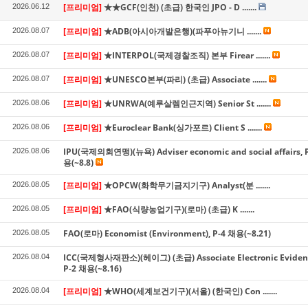
[프리미엄]
★★GCF(인천) (초급) 한국인 JPO - D .......
2026.06.12
[프리미엄]
★ADB(아시아개발은행)(파푸아뉴기니 .......
2026.08.07
[프리미엄]
★INTERPOL(국제경찰조직) 본부 Firear .......
2026.08.07
[프리미엄]
★UNESCO본부(파리) (초급) Associate .......
2026.08.07
[프리미엄]
★UNRWA(예루살렘인근지역) Senior St .......
2026.08.06
[프리미엄]
★Euroclear Bank(싱가포르) Client S .......
2026.08.06
IPU(국제의회연맹)(뉴욕) Adviser economic and social affairs, P
2026.08.06
용(~8.8)
[프리미엄]
★OPCW(화학무기금지기구) Analyst(분 .......
2026.08.05
[프리미엄]
★FAO(식량농업기구)(로마) (초급) K .......
2026.08.05
FAO(로마) Economist (Environment), P-4 채용(~8.21)
2026.08.05
ICC(국제형사재판소)(헤이그) (초급) Associate Electronic Evidence
2026.08.04
P-2 채용(~8.16)
[프리미엄]
★WHO(세계보건기구)(서울) (한국인) Con .......
2026.08.04