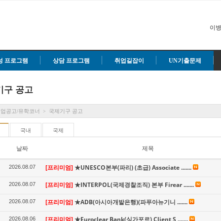
이병
성 프로그램
상담 프로그램
취업길잡이
UN기출문제
기구 공고
취업공고/유학코너
국제기구 공고
>
국내
국제
날짜
제목
[프리미엄]
★UNESCO본부(파리) (초급) Associate .......
2026.08.07
[프리미엄]
★INTERPOL(국제경찰조직) 본부 Firear .......
2026.08.07
[프리미엄]
★ADB(아시아개발은행)(파푸아뉴기니 .......
2026.08.07
[프리미엄]
★Euroclear Bank(싱가포르) Client S .......
2026.08.06