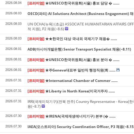
[프리미엄]
★UNESCO한국위원회(서울) 홍보 담당 � .......
2026.08.04
OECD(파리) AI Solutions Architect (Business Engagement) 채
2026.08.03
UN OCHA(뉴욕) (초급) ASSOCIATE HUMANITARIAN AFFAIRS OF
2026.08.03
적 지원), P2 채용(~8.6)
[프리미엄]
★★한국인 대상 국내외 국제기구 채용� .......
2026.08.03
ADB(아시아개발은행) Senior Transport Specialist 채용(~8.11)
2026.08.01
[프리미엄]
★UNESCO한국위원회(서울) 홍보 분야 � .......
2026.08.01
[프리미엄]
★주Geneva대표부 일반직 행정직원(회 .......
2026.08.01
[프리미엄]
★International Chamber of Commer .......
2026.07.31
[프리미엄]
★Liberty in North Korea(미국거주자 .......
2026.07.31
IRRI(국제미작기구)(전북 전주) Country Representative - Korea
2026.07.31
용(~8.7)
[프리미엄]
★IRENA(국제재생에너지기구) 본부 (� .......
2026.07.30
IAEA(오스트리아) Security Coordination Officer, P3 채용(~8.15
2026.07.30