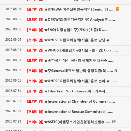
[프리미엄]
★UNRWA(예루살렘인근지역) Senior St .......
2026.08.06
[프리미엄]
★OPCW(화학무기금지기구) Analyst(분 .......
2026.08.05
[프리미엄]
★FAO(식량농업기구)(로마) (초급) K .......
2026.08.05
[프리미엄]
★UNESCO한국위원회(서울) 홍보 담당 � .......
2026.08.04
[프리미엄]
★WHO(세계보건기구)(서울) (한국인) Con .......
2026.08.04
[프리미엄]
★★한국인 대상 국내외 국제기구 채용� .......
2026.08.03
[프리미엄]
★주Geneva대표부 일반직 행정직원(회 .......
2026.08.01
[프리미엄]
★UNESCO한국위원회(서울) 홍보 분야 � .......
2026.08.01
[프리미엄]
★Liberty in North Korea(미국거주자 .......
2026.07.31
[프리미엄]
★International Chamber of Commer .......
2026.07.31
[프리미엄]
★International Rescue Committee( .......
2026.07.23
[프리미엄]
★ASEIC(아셈중소기업친환경혁신센� .......
2026.07.23