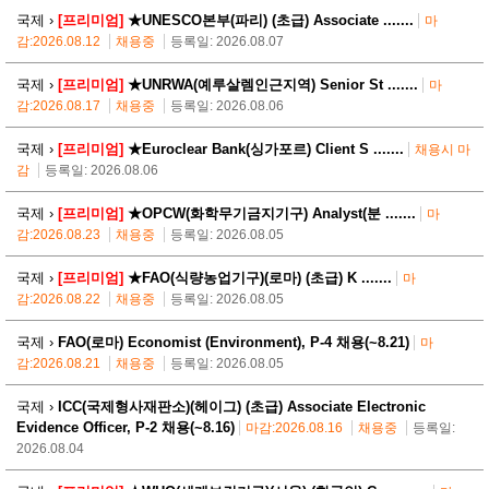
국제 ›
[프리미엄]
★UNESCO본부(파리) (초급) Associate .......
마
감:2026.08.12
채용중
등록일: 2026.08.07
국제 ›
[프리미엄]
★UNRWA(예루살렘인근지역) Senior St .......
마
감:2026.08.17
채용중
등록일: 2026.08.06
국제 ›
[프리미엄]
★Euroclear Bank(싱가포르) Client S .......
채용시 마
감
등록일: 2026.08.06
국제 ›
[프리미엄]
★OPCW(화학무기금지기구) Analyst(분 .......
마
감:2026.08.23
채용중
등록일: 2026.08.05
국제 ›
[프리미엄]
★FAO(식량농업기구)(로마) (초급) K .......
마
감:2026.08.22
채용중
등록일: 2026.08.05
국제 ›
FAO(로마) Economist (Environment), P-4 채용(~8.21)
마
감:2026.08.21
채용중
등록일: 2026.08.05
국제 ›
ICC(국제형사재판소)(헤이그) (초급) Associate Electronic
Evidence Officer, P-2 채용(~8.16)
마감:2026.08.16
채용중
등록일:
2026.08.04