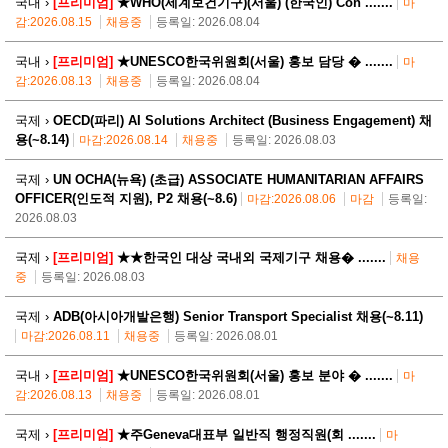
국내 ›
[프리미엄]
★WHO(세계보건기구)(서울) (한국인) Con .......
마
감:2026.08.15
채용중
등록일: 2026.08.04
국내 ›
[프리미엄]
★UNESCO한국위원회(서울) 홍보 담당 � .......
마
감:2026.08.13
채용중
등록일: 2026.08.04
국제 ›
OECD(파리) AI Solutions Architect (Business Engagement) 채
용(~8.14)
마감:2026.08.14
채용중
등록일: 2026.08.03
국제 ›
UN OCHA(뉴욕) (초급) ASSOCIATE HUMANITARIAN AFFAIRS
OFFICER(인도적 지원), P2 채용(~8.6)
마감:2026.08.06
마감
등록일:
2026.08.03
국제 ›
[프리미엄]
★★한국인 대상 국내외 국제기구 채용� .......
채용
중
등록일: 2026.08.03
국제 ›
ADB(아시아개발은행) Senior Transport Specialist 채용(~8.11)
마감:2026.08.11
채용중
등록일: 2026.08.01
국내 ›
[프리미엄]
★UNESCO한국위원회(서울) 홍보 분야 � .......
마
감:2026.08.13
채용중
등록일: 2026.08.01
국제 ›
[프리미엄]
★주Geneva대표부 일반직 행정직원(회 .......
마