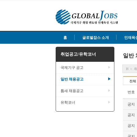
홈
글로벌잡스 소개
인재육
취업공고/유학코너
일반
국제기구 공고
▶
H
>
일반 채용공고
▶
전체
틈새 채용공고
▶
번호
유학코너
▶
공지
공지
공지
공지