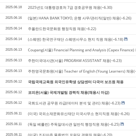
2025년도 대통령경호처 7급 경호공무원 채용(~6.30)
2025.06.18
(일본) HANA BANK TOKYO, 은행 사무/관리직(일반) 채용(~6.26)
2025.06.16
주폴란드한국문화원 행정직원 채용(~6.22)
2025.06.14
(스웨덴) 한국연구재단 스웨덴사무소 현지 직원 채용(~6.18)
2025.06.14
Coupang(서울) Financial Planning and Analysis (Capex Finance)
2025.06.13
주한미국대사관(서울) PROGRAM ASSISTANT 채용(~6.23)
2025.06.13
주한영국문화원(서울) Teacher of English (Young Learners) 채용(~
2025.06.13
국립국제교육원 외국인유학생 상담센터 다국어 보조원 채용
2025.06.12
코피온(서울) 국제개발팀 경력직 채용(채용시 마감)
2025.06.12
국회도서관 공무원 라급(데이터 분석 및 관리) 채용(~6.23)
2025.06.12
(미국) 국외소재문화유산재단 미국사무소 현지직원 채용(~6.26)
2025.06.11
(독일 베를린) 주독일대사관 일반직 행정직원 채용(~6.25)
2025.06.11
(미국) 조지아주 물류법인 포워딩 경력직 채용(~6.20)
2025.06.11