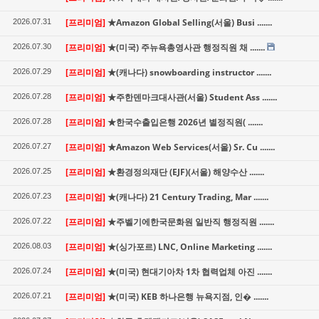
[프리미엄]
★Amazon Global Selling(서울) Busi .......
2026.07.31
[프리미엄]
★(미국) 주뉴욕총영사관 행정직원 채 .......
2026.07.30
[프리미엄]
★(캐나다) snowboarding instructor .......
2026.07.29
[프리미엄]
★주한덴마크대사관(서울) Student Ass .......
2026.07.28
[프리미엄]
★한국수출입은행 2026년 별정직원( .......
2026.07.28
[프리미엄]
★Amazon Web Services(서울) Sr. Cu .......
2026.07.27
[프리미엄]
★환경정의재단 (EJF)(서울) 해양수산 .......
2026.07.25
[프리미엄]
★(캐나다) 21 Century Trading, Mar .......
2026.07.23
[프리미엄]
★주벨기에한국문화원 일반직 행정직원 .......
2026.07.22
[프리미엄]
★(싱가포르) LNC, Online Marketing .......
2026.08.03
[프리미엄]
★(미국) 현대기아차 1차 협력업체 아진 .......
2026.07.24
[프리미엄]
★(미국) KEB 하나은행 뉴욕지점, 인� .......
2026.07.21