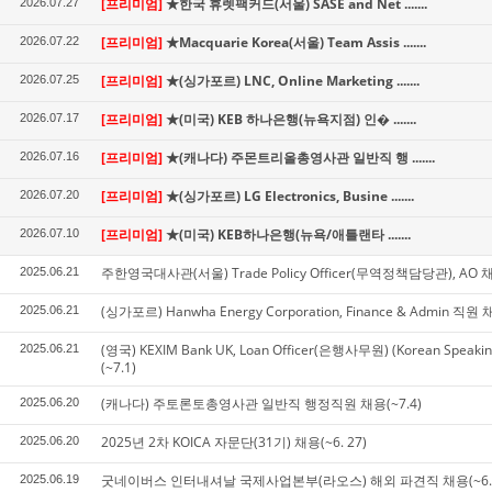
[프리미엄]
★한국 휴렛팩커드(서울) SASE and Net .......
2026.07.27
[프리미엄]
★Macquarie Korea(서울) Team Assis .......
2026.07.22
[프리미엄]
★(싱가포르) LNC, Online Marketing .......
2026.07.25
[프리미엄]
★(미국) KEB 하나은행(뉴욕지점) 인� .......
2026.07.17
[프리미엄]
★(캐나다) 주몬트리올총영사관 일반직 행 .......
2026.07.16
[프리미엄]
★(싱가포르) LG Electronics, Busine .......
2026.07.20
[프리미엄]
★(미국) KEB하나은행(뉴욕/애틀랜타 .......
2026.07.10
주한영국대사관(서울) Trade Policy Officer(무역정책담당관), AO 채
2025.06.21
(싱가포르) Hanwha Energy Corporation, Finance & Admin 직원 
2025.06.21
(영국) KEXIM Bank UK, Loan Officer(은행사무원) (Korean Speaki
2025.06.21
(~7.1)
(캐나다) 주토론토총영사관 일반직 행정직원 채용(~7.4)
2025.06.20
2025년 2차 KOICA 자문단(31기) 채용(~6. 27)
2025.06.20
굿네이버스 인터내셔날 국제사업본부(라오스) 해외 파견직 채용(~6.2
2025.06.19