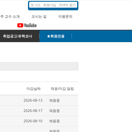
로그인
회원가입
ID/PW 찾기
주 교수 소개
오시는 길
이용문의
취업공고/유학코너
★회원전용
마감날짜
채용/마감 알림
2026-08-13
채용중
2026-08-17
채용중
2026-08-10
채용중
채용중