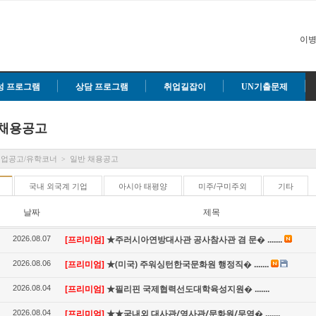
이병
성 프로그램
상담 프로그램
취업길잡이
UN기출문제
 채용공고
취업공고/유학코너
일반 채용공고
>
국내 외국계 기업
아시아 태평양
미주/구미주외
기타
날짜
제목
[프리미엄]
★주러시아연방대사관 공사참사관 겸 문� .......
2026.08.07
[프리미엄]
★(미국) 주워싱턴한국문화원 행정직� .......
2026.08.06
[프리미엄]
★필리핀 국제협력선도대학육성지원� .......
2026.08.04
[프리미엄]
★★국내외 대사관/영사관/문화원/무역� .......
2026.08.04